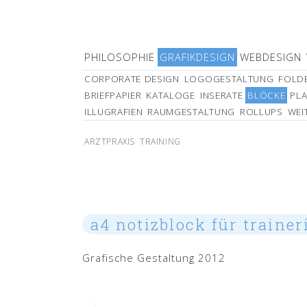
PHILOSOPHIE
GRAFIKDESIGN
WEBDESIGN
CORPORATE DESIGN
LOGOGESTALTUNG
FOLDE
BRIEFPAPIER
KATALOGE
INSERATE
BLÖCKE
PLA
ILLUGRAFIEN
RAUMGESTALTUNG
ROLLUPS
WEI
ARZTPRAXIS
TRAINING
a4 notizblock für trainer
Grafische Gestaltung 2012