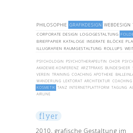
PHILOSOPHIE
GRAFIKDESIGN
WEBDESIGN
CORPORATE DESIGN
LOGOGESTALTUNG
FOLDE
BRIEFPAPIER
KATALOGE
INSERATE
BLÖCKE
PLA
ILLUGRAFIEN
RAUMGESTALTUNG
ROLLUPS
WEI
PSYCHOLOGIN
PSYCHOTHERAPEUTIN
CHOR
PSYC
AKADEMIE-KONFERENZ
ARZTPRAXIS
BUNDESHEER
VEREIN
TRAINING
COACHING
APOTHEKE
BALLEIN
WANDERUNG
LEKTORAT
ARCHITEKTUR
COACHING
KOSMETIK
TANZ
INTERNETPLATTFORM
TAGUNG
A
AIRLINE
flyer
2010, grafische Gestaltung im